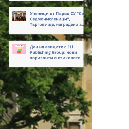
Ученици от Първо СУ "Св.
Седмочисленици",
Търговище, наградени за
достойна постъпка
Ден на езиците с ELi
Publishing Group: нови
хоризонти в езиковото
обучение