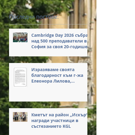
Последни постове:
Cambridge Day 2026 събра
над 500 преподаватели в
София за своя 20-годишен
юбилей
Изразяваме своята
благодарност към г-жа
Елеонора Лилова,
Началник на РУО – София-
град, за нейните
вдъхновяващи думи и за
честта, която ни оказа с
присъствието си на
Кметът на район „Искър“
нашето събитие.
награди участници в
състезанието KGL