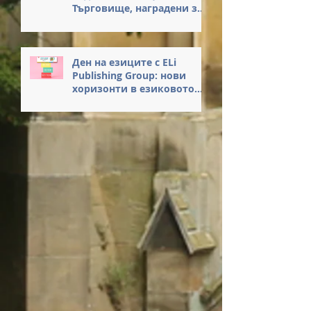
Търговище, наградени за
достойна постъпка
Ден на езиците с ELi
Publishing Group: нови
хоризонти в езиковото
обучение