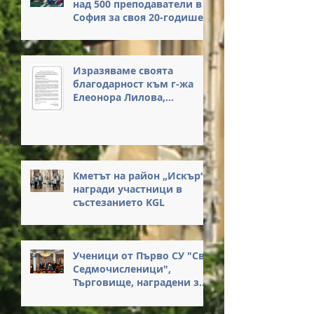
над 500 преподаватели в
София за своя 20-годишен
юбилей
Изразяваме своята
благодарност към г-жа
Елеонора Лилова,
Началник на РУО – София-
град, за нейните
вдъхновяващи думи и за
честта, която ни оказа с
присъствието си на
Кметът на район „Искър“
нашето събитие.
награди участници в
състезанието KGL
Ученици от Първо СУ "Св.
Седмочисленици",
Търговище, наградени за
достойна постъпка