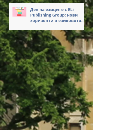
Ден на езиците с ELi
Publishing Group: нови
хоризонти в езиковото
обучение