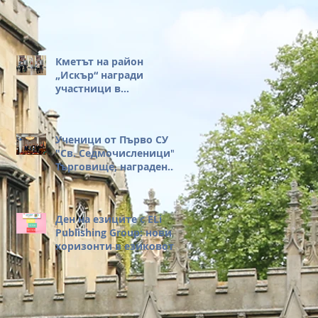
Началник на РУО –
София-град, за нейните
вдъхновяващи думи и
за честта, която ни
оказа с присъствието
Кметът на район
си на нашето събитие.
„Искър“ награди
участници в
състезанието KGL
Ученици от Първо СУ
"Св. Седмочисленици",
Търговище, наградени
за достойна постъпка
Ден на езиците с ELi
Publishing Group: нови
хоризонти в езиковото
обучение