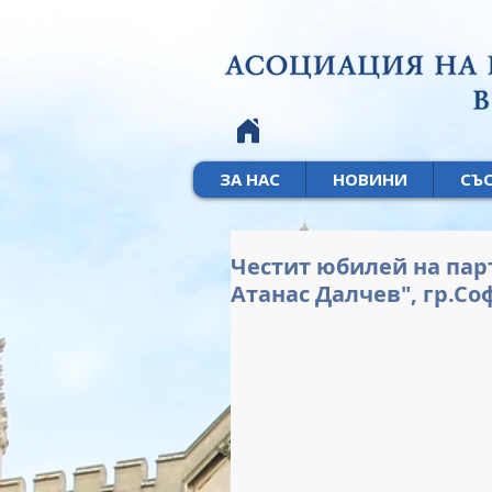
ЗА НАС
НОВИНИ
СЪ
Честит юбилей на парт
Атанас Далчев", гр.Со