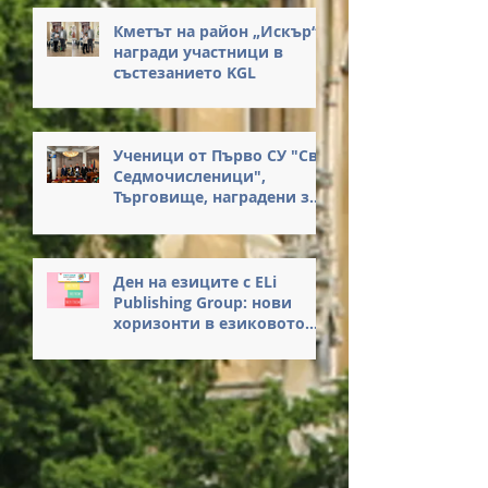
присъствието си на
Кметът на район „Искър“
нашето събитие.
награди участници в
състезанието KGL
Ученици от Първо СУ "Св.
Седмочисленици",
Търговище, наградени за
достойна постъпка
Ден на езиците с ELi
Publishing Group: нови
хоризонти в езиковото
обучение