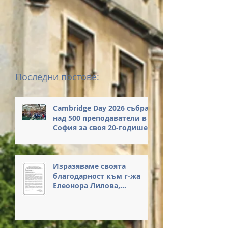
Последни постове:
Cambridge Day 2026 събра
над 500 преподаватели в
София за своя 20-годишен
юбилей
Изразяваме своята
благодарност към г-жа
Елеонора Лилова,
Началник на РУО – София-
град, за нейните
вдъхновяващи думи и за
честта, която ни оказа с