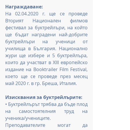
Награждаване:
На 02.04.2020 г. ще се проведе 
Вторият Национален филмов 
фестивал за буктрейлъри, на който 
ще бъдат наградени най-добрите 
буктрейлъри на ученици от 
училища в България. Национално 
жури ще избере и 5 буктрейлъра, 
които да участват в XIII европейско 
издание на Booktrailer Film Festival, 
което ще се проведе през месец 
май 2020 г. в гр. Бреша, Италия.
Изисквания за буктрейлърите:
• Буктрейлърът трябва да бъде плод 
на самостоятелния труд на 
ученика/учениците. 
Преподавателите могат да 