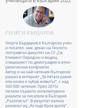
училищата в България 2022
ГЕОРГИ БЪРДАРОВ
Георги Бърдаров е български учен
и писател, зам. декан на Геолого-
географски факултет на СУ „Св.
Климент Охридски и водещ
специалист по демография и етно-
религиозни конфликти.
Автор е на най-четения български
разказ в интернет „За петата ракия
или колко е хубав животът“, с над
350 000 четения. През 2015г.
печели първото интелектуално
риалити за писатели в България
„Ръкописът“. В резултат излиза
романът му „Аз още броя дните“,