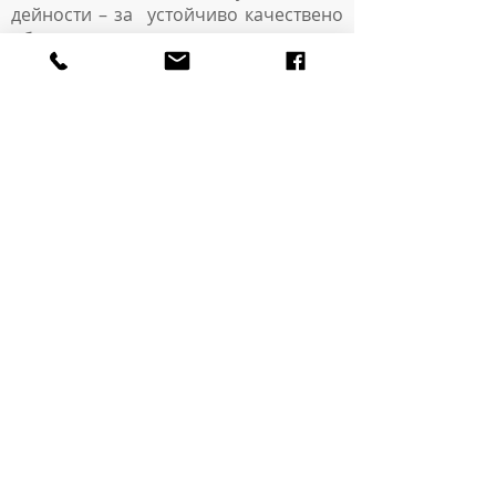
дейности – за устойчиво качествено
обучение, възпитание, развитие и
социализация на децата и
учениците“, под патронажа на МОН.
Има публикации в списание
Download.BG.
НАТАЛИЯ МИТЕВА
Наталия Митева е мениджър
образователни програми към Google,
представител на финландската