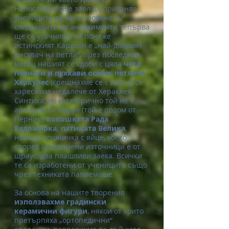
Напоследък се е заел да приканва
учениците да четат повече, а
следващите му ангажименти тепърва
ще се уточняват. И понеже
истинският Карлсон е „най-добрият
рисувач на петли“, през последния
месец нашият се сдоби с цяла
чета
пернати и пухкави особи: петлите
Херкулес
(срещнахме се с него и се
харесахме недалече от Хераклея
Синтика, но категорично той не е
артефакт) и Перун (той е родом от
Перник),
кокошката Рада
Радомирка, патицата Велика
,
носеща кошничка с яйце, което
според осведомени източници е от
щраус, два плашливи заека. Всички
те са изработени от учениците също
чрез техниката папиемаше.
За основа на нашите творения
използвахме
градински
керамични фигури
, някои от които
претърпяха „ортопедични“