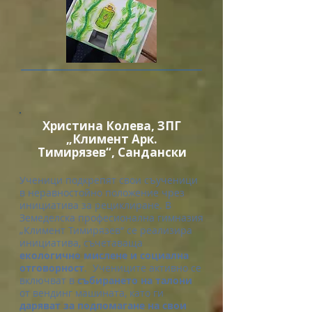
Христина Колева, ЗПГ
„Климент Арк.
Тимирязев“, Сандански
Ученици подкрепят свои съученици
в неравностойно положение чрез
инициатива за рециклиране. В
Земеделска професионална гимназия
„Климент Тимирязев“ се реализира
инициатива, съчетаваща
екологично мислене и социална
отговорност
. Учениците активно се
включват в
събирането на талони
от вендинг машината, като ги
даряват за подпомагане на свои