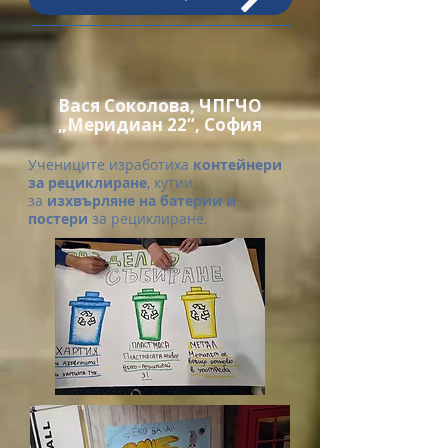
Вася Соколова, ЧПГЧО
„Меридиан 22“, София
Учениците изработиха
контейнери
за рециклиране
, кутии
за
изхвърляне на батерии и
постери
за рециклиране.