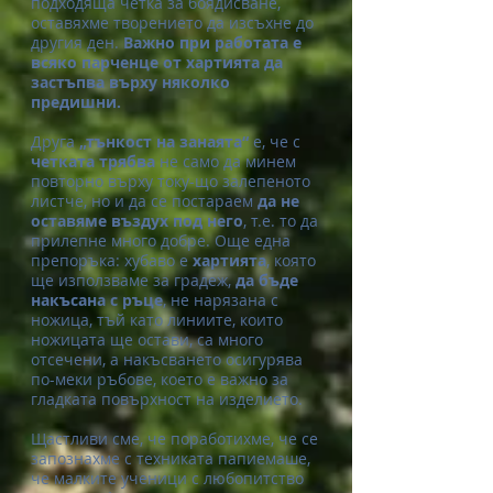
подходяща четка за боядисване,
оставяхме творението да изсъхне до
другия ден.
Важно при работата е
всяко парченце от хартията да
застъпва върху няколко
предишни.
Друга
„тънкост на занаята“
е, че с
четката трябва
не само да минем
повторно върху току-що залепеното
листче, но и да се постараем
да не
оставяме въздух под него
, т.е. то да
прилепне много добре. Още една
препоръка: хубаво е
хартията
, която
ще използваме за градеж,
да бъде
накъсана с ръце
, не нарязана с
ножица, тъй като линиите, които
ножицата ще остави, са много
отсечени, а накъсването осигурява
по-меки ръбове, което е важно за
гладката повърхност на изделието.
Щастливи сме, че поработихме, че се
запознахме с техниката папиемаше,
че малките ученици с любопитство