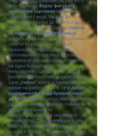
операции, поправихме ги, тъй като
бяха счупени.
Върху фигурата
залепихме
хартиени салфетки
,
намокрени с вода, така че да
прилепнат плътно до тялото и да се
запазят линиите му. Следва
лепене
на парчета от стари вестници
,
достатъчно намачкани, за да поемат
повече от разреденото с вода
брашно. За следващия пласт
използвахме стара бяла хартия,
оцеляла от нереализирани проекти
на един бивш студент. Това
направихме с цел да личат добре
различните пластове за залепване.
Една
„тайна“
, която установихме по
време на работата си, е, че е
добре
разреденото с вода брашно леко
да е престояло
– нещо, което щяхме
да знаем, ако внимавахме повече на
уроците по химия за
хидролизирането на скорбялата
(нишестето). След всеки един – два
пласта хартия, хубаво намазана
отдолу и отгоре с брашнената смес с