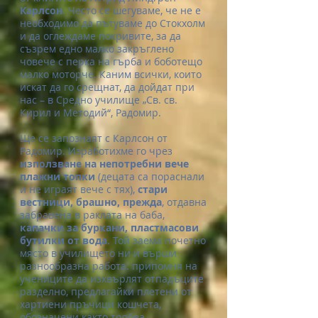
Карлсон
. Често се шегуваме, че не е
необходимо да пътуваме до Стокхолм
и да оглеждаме покривите, за да
съзрем едно малко закръглено
човече с перка на гърба и боботещо
малко моторче. Каним всички, които
искат да го срещнат, да дойдат при
нас – в Средно училище „Св. св.
Кирил и Методий“, Радомир.
Ще се запознаят с Карлсон от
Радомир. Изработихме го чрез
използване на непотребни вече
плажни топки
(децата са пораснали
и не играят вече с тях),
стари
вестници, брашно, прежда
, отдавна
забравена в раклата на баба,
капачки за буркани, пластмасови
бутилки от вода
. Той заема почетно
място в училището ни и върши
разнообразна работа: припомня на
учениците да изхвърлят отпадъците
разделно, предлагайки плетени от
хартиени пръчици кошчета,
обозначени както трябва.