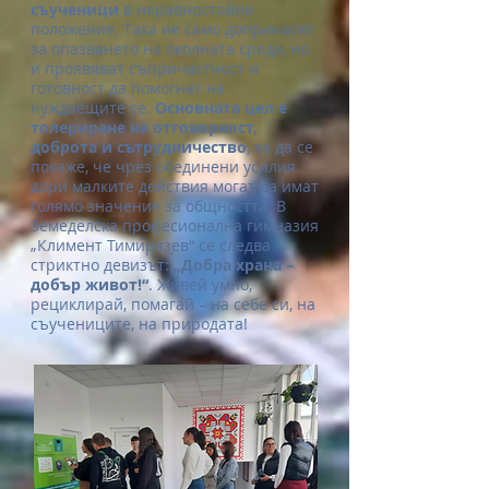
съученици
в неравностойно
положение. Така не само допринасят
за опазването на околната среда, но
и проявяват съпричастност и
готовност да помогнат на
нуждаещите се.
Основната цел е
толериране на отговорнос
т,
доброта и сътрудничество
,
за да се
покаже, че чрез обединени усилия
дори малките действия могат да имат
голямо значение за общността. В
Земеделска професионална гимназия
„Климент Тимирязев“ се следва
стриктно девизът:
„Добра храна –
добър живот!“
. Живей умно,
рециклирай, помагай – на себе си, на
съучениците, на природата!