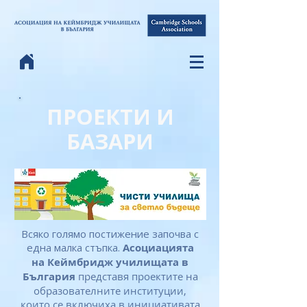
ПРОЕКТИ И
БАЗАРИ
Всяко голямо постижение започва с
една малка стъпка.
Асоциацията
на Кеймбридж училищата в
България
представя проектите на
образователните институции,
които се включиха в инициативата