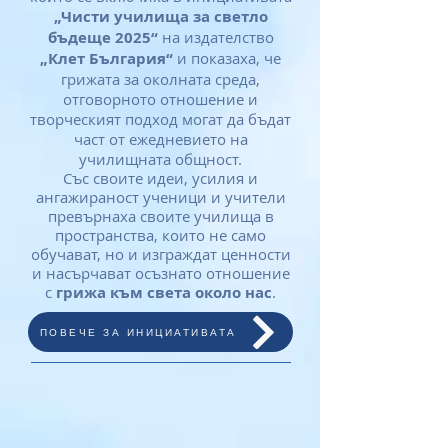
„Чисти училища за светло
бъдеще 2025“
на
издателство
„Клет България“
и показаха, че
грижата за околната среда,
отговорното отношение и
творческият подход могат да бъдат
част от ежедневието на
училищната общност.
Със своите идеи, усилия и
ангажираност ученици и учители
превърнаха своите училища в
пространства, които не само
обучават, но и изграждат ценности
и насърчават осъзнато отношение
с
грижа към света около нас
.
ПОВЕЧЕ ЗА ИНИЦИАТИВАТА