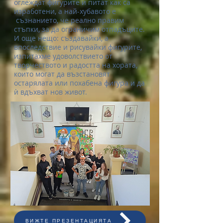
оглеждат фигурите и питат как са
изработени, а най-хубавото е
съзнанието, че реално правим
стъпки, за да ограничим отпадъците.
И още нещо: създавайки, а
впоследствие и рисувайки фигурите,
изпитахме удоволствието от
творчеството и радостта на хората,
които могат да възстановят
остарялата или похабена фигура и да
ѝ вдъхват нов живот.
ВИЖТЕ ПРЕЗЕНТАЦИЯТА