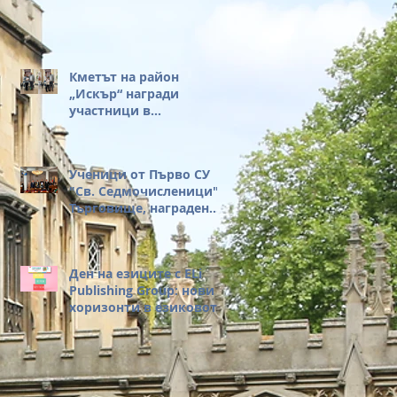
Началник на РУО –
София-град, за нейните
вдъхновяващи думи и
за честта, която ни
оказа с присъствието
Кметът на район
си на нашето събитие.
„Искър“ награди
участници в
състезанието KGL
Ученици от Първо СУ
"Св. Седмочисленици",
Търговище, наградени
за достойна постъпка
Ден на езиците с ELi
Publishing Group: нови
хоризонти в езиковото
обучение