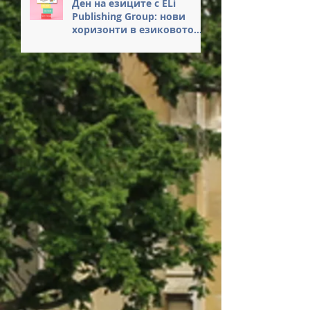
Ден на езиците с ELi
Publishing Group: нови
хоризонти в езиковото
обучение