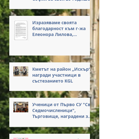
юбилей
Изразяваме своята
благодарност към г-жа
Елеонора Лилова,
Началник на РУО – София-
град, за нейните
вдъхновяващи думи и за
честта, която ни оказа с
присъствието си на
Кметът на район „Искър“
нашето събитие.
награди участници в
състезанието KGL
Ученици от Първо СУ "Св.
Седмочисленици",
Търговище, наградени за
достойна постъпка