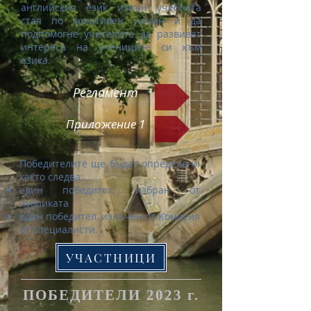
английския език извън учебната
стая по креативен начин и да
подпомогне учителите да развиват
интереса на учениците си към
езика.
Регламент
Приложение 1
Победителите ще бъдат определени
както следва:
един победител, избран от
публиката
един победител, излъчен от Комисия
от специалисти.
УЧАСТНИЦИ
ПОБЕДИТЕЛИ 2023 г.