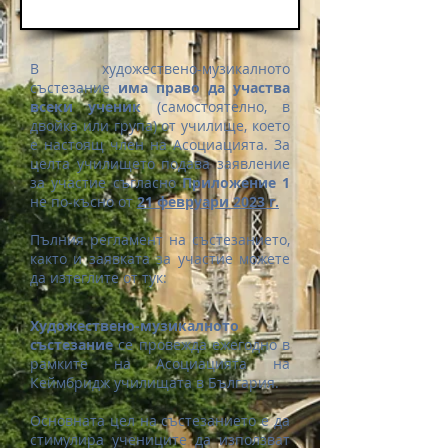
В художествено-музикалното
състезание
има право да участва
всеки ученик
(самостоятелно, в
двойка или група) от училище, което
е настоящ член на Асоциацията. За
целта училището подава заявление
за участие съгласно
Приложение 1
не по-късно от
21 февруари 2023 г
.
Пълния регламент на състезанието,
както и заявката за участие можете
да изтеглите от тук:
Художествено-музикалното
състезание
се провежда ежегодно в
рамките на Асоциацията на
Кеймбридж училищата в България.
Основната цел на състезанието е да
стимулира учениците да използват