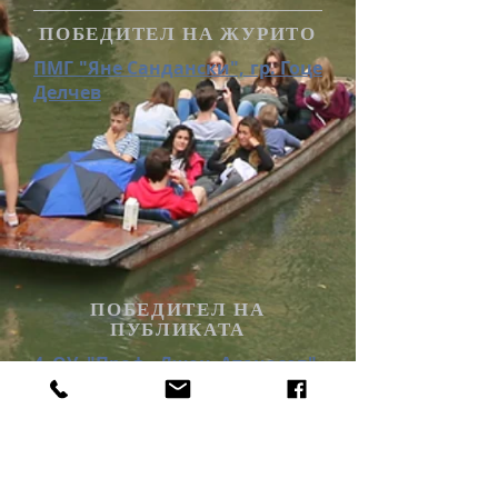
ПОБЕДИТЕЛ НА ЖУРИТО
ПМГ "Яне Сандански", гр. Гоце
Делчев
ПОБЕДИТЕЛ НА
ПУБЛИКАТА
4 ОУ "Проф. Джон Атанасов",
гр. София
Победители 2022г.